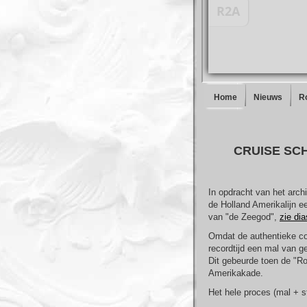
Home
Nieuws
R
CRUISE SC
In opdracht van het arch
de Holland Amerikalijn e
van "de Zeegod",
zie di
Omdat de authentieke con
recordtijd een mal van 
Dit gebeurde toen de "R
Amerikakade.
Het hele proces (mal + 