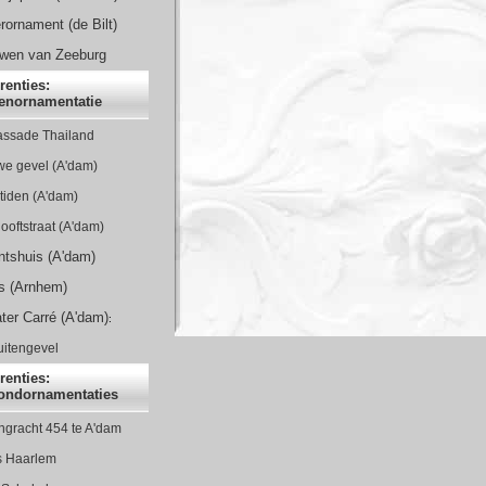
rornament (de Bilt)
wen van Zeeburg
renties:
enornamentatie
ssade Thailand
we gevel (A'dam)
tiden (A'dam)
ooftstraat (A'dam)
antshuis (A'dam)
s (Arnhem)
er Carré (A'dam)
:
uitengevel
renties:
fondornamentaties
ngracht 454 te A'dam
s Haarlem