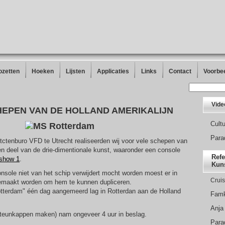
ozetten
Hoeken
Lijsten
Applicaties
Links
Contact
Voorbe
Vide
HEPEN VAN DE HOLLAND AMERIKALIJN
Cult
Parad
itctenburo VFD te Utrecht realiseerden wij voor vele schepen van
en deel van de drie-dimentionale kunst, waaronder een console
Refe
ashow 1
.
Kun
sole niet van het schip verwijdert mocht worden moest er in
Crui
gemaakt worden om hem te kunnen dupliceren.
otterdam" één dag aangemeerd lag in Rotterdan aan de Holland
Famk
Anja
steunkappen maken) nam ongeveer 4 uur in beslag.
Parad