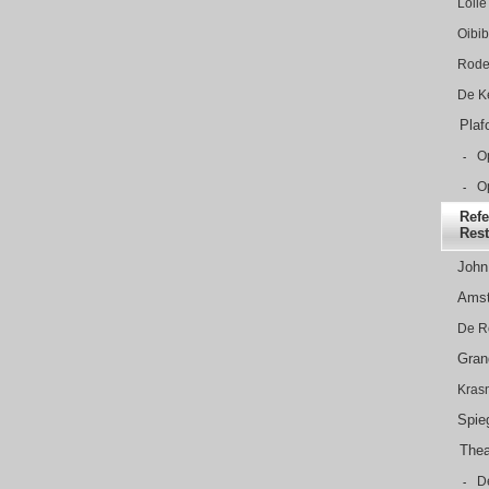
Lolle
Oibib
Rode
De K
Plafo
Op
-
Op
-
Refe
Rest
John
Amst
De R
Gran
Krasn
Spie
Theat
De
-