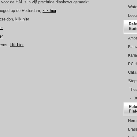
voor de HAL zijn vijf prachtige diashows gemaakt.
Wate
eegod op de Rotterdam,
klik hier
Leeu
oseidon,
klik hier
Refe
er
Buit
er
Amba
items,
klik hier
Blau
Karia
P.C.H
Olif
Step
Theat
B
-
Refe
Pla
Here
Bras