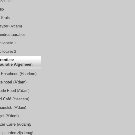
 Schakel
lio
 Kruis
eyzer (A'dam)
ndrestauraties
:
 locatie 1
 locatie 2
renties:
auratie Algemeen
 Enschede (Haarlem)
elhotel (A'dam)
ode Hoed (A'dam)
d Café (Haarlem)
apolski (A'dam)
gel (A'dam)
er Carré (A'dam)
:
 paarden zijn terug!