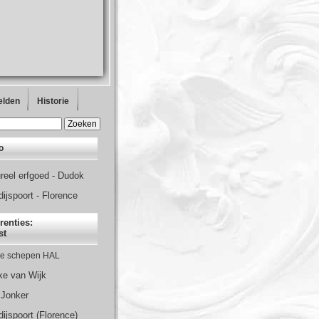
elden
Historie
o
ureel erfgoed - Dudok
ijspoort - Florence
renties:
st
se schepen HAL
e van Wijk
 Jonker
ijspoort (Florence)