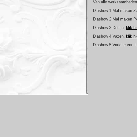
Van alle werkzaamheden 
Diashow 1 Mal maken Z
Diashow 2 Mal maken P
Diashow 3 Dolfijn,
klik hi
Diashow 4 Vazen,
klik hi
Diashow 5 Variatie van 